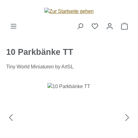
Zum Hauptinhalt springen
Ware
10 Parkbänke TT
Tiny World Miniaturen by ArtSL
Bildergalerie überspringen