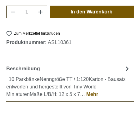
Produkt Anzahl: Gib den gewünschten Wert e
In den Warenkorb
Zum Merkzettel hinzufügen
Produktnummer:
ASL10361
Beschreibung
10 ParkbänkeNenngröße TT / 1:120Karton - Bausatz
entworfen und hergestellt von Tiny World
MiniaturenMaße L/B/H: 12 x 5 x 7…
Mehr