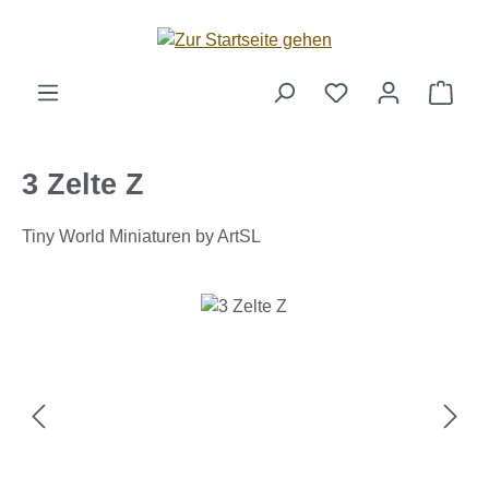
Zum Hauptinhalt springen
Ware
3 Zelte Z
Tiny World Miniaturen by ArtSL
Bildergalerie überspringen