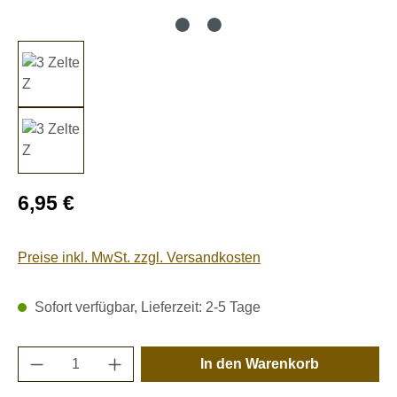
Regulärer Preis:
6,95 €
Preise inkl. MwSt. zzgl. Versandkosten
Sofort verfügbar, Lieferzeit: 2-5 Tage
Produkt Anzahl: Gib den gewünschten Wert e
In den Warenkorb