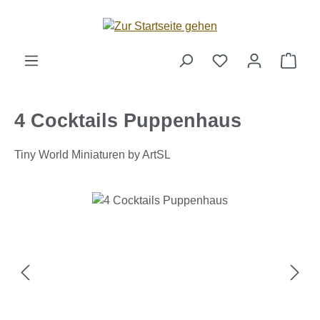
Zum Hauptinhalt springen
Ware
4 Cocktails Puppenhaus
Tiny World Miniaturen by ArtSL
Bildergalerie überspringen