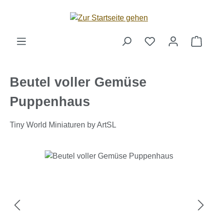
Zum Hauptinhalt springen
Ware
Beutel voller Gemüse
Puppenhaus
Tiny World Miniaturen by ArtSL
Bildergalerie überspringen