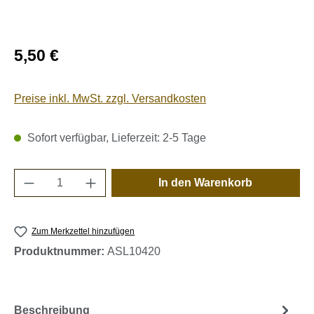
Regulärer Preis:
5,50 €
Preise inkl. MwSt. zzgl. Versandkosten
Sofort verfügbar, Lieferzeit: 2-5 Tage
Produkt Anzahl: Gib den gewünschten Wert e
In den Warenkorb
Zum Merkzettel hinzufügen
Produktnummer:
ASL10420
Beschreibung