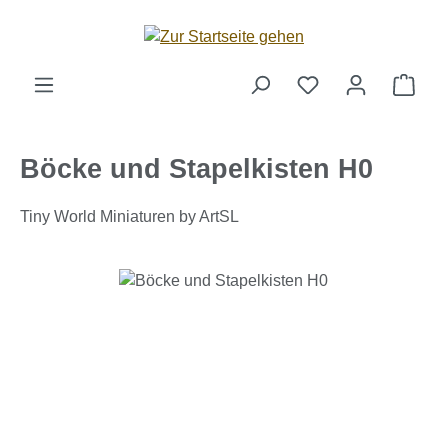
Zum Hauptinhalt springen
Ware
Böcke und Stapelkisten H0
Tiny World Miniaturen by ArtSL
Bildergalerie überspringen