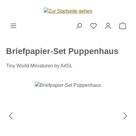
Zum Hauptinhalt springen
Ware
Briefpapier-Set Puppenhaus
Tiny World Miniaturen by ArtSL
Bildergalerie überspringen