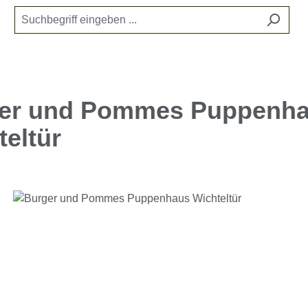
er und Pommes Puppenh
teltür
e überspringen