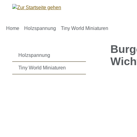
m Hauptinhalt springen
Zur Suche springen
Zur Hauptnavigation springen
Home
Holzspannung
Tiny World Miniaturen
Burg
Holzspannung
Wich
Tiny World Miniaturen
Bildergaleri