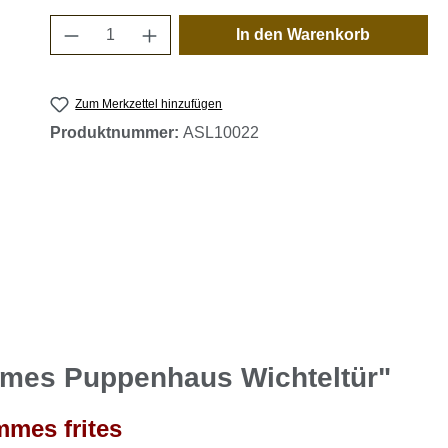
Produkt Anzahl: Gib den gewünschten 
In den Warenkorb
Zum Merkzettel hinzufügen
Produktnummer:
ASL10022
mmes Puppenhaus Wichteltür"
mes frites