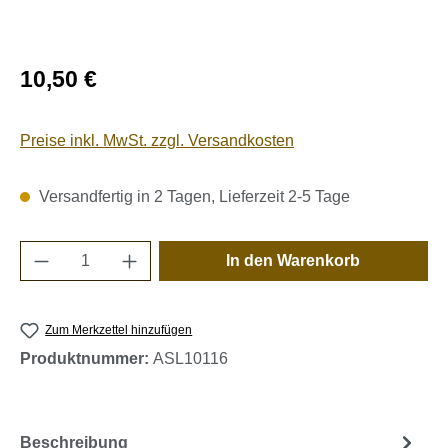
Regulärer Preis:
10,50 €
Preise inkl. MwSt. zzgl. Versandkosten
Versandfertig in 2 Tagen, Lieferzeit 2-5 Tage
Produkt Anzahl: Gib den gewünschten Wert e
In den Warenkorb
Zum Merkzettel hinzufügen
Produktnummer:
ASL10116
Beschreibung