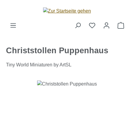
Zum Hauptinhalt springen
Ware
Christstollen Puppenhaus
Tiny World Miniaturen by ArtSL
Bildergalerie überspringen