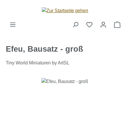
Zum Hauptinhalt springen
Ware
Efeu, Bausatz - groß
Tiny World Miniaturen by ArtSL
Bildergalerie überspringen