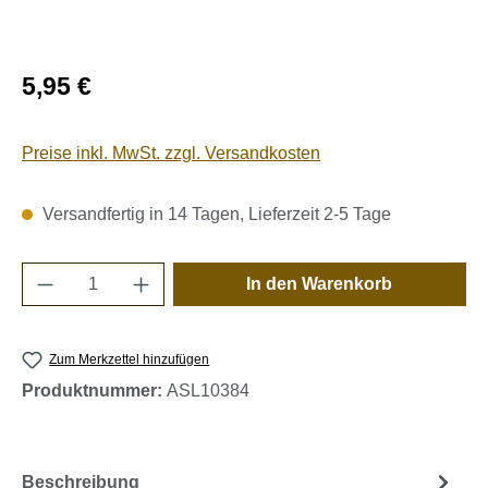
Regulärer Preis:
5,95 €
Preise inkl. MwSt. zzgl. Versandkosten
Versandfertig in 14 Tagen, Lieferzeit 2-5 Tage
Produkt Anzahl: Gib den gewünschten Wert e
In den Warenkorb
Zum Merkzettel hinzufügen
Produktnummer:
ASL10384
Beschreibung