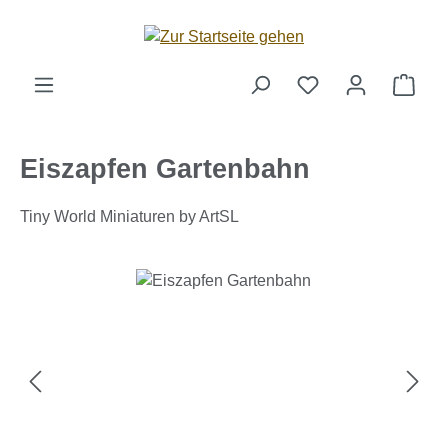
Zum Hauptinhalt springen
Ware
Eiszapfen Gartenbahn
Tiny World Miniaturen by ArtSL
Bildergalerie überspringen