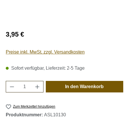
Regulärer Preis:
3,95 €
Preise inkl. MwSt. zzgl. Versandkosten
Sofort verfügbar, Lieferzeit: 2-5 Tage
Produkt Anzahl: Gib den gewünschten Wert e
In den Warenkorb
Zum Merkzettel hinzufügen
Produktnummer:
ASL10130