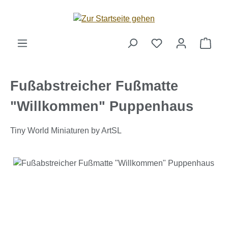
Zum Hauptinhalt springen
Ware
Fußabstreicher Fußmatte
"Willkommen" Puppenhaus
Tiny World Miniaturen by ArtSL
Bildergalerie überspringen