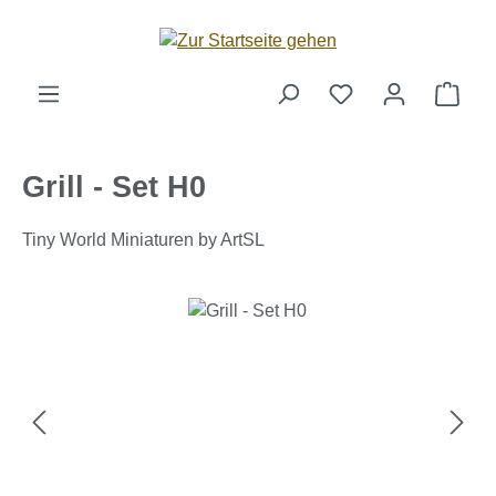
Zum Hauptinhalt springen
Ware
Grill - Set H0
Tiny World Miniaturen by ArtSL
Bildergalerie überspringen