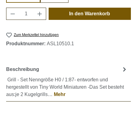
Produkt Anzahl: Gib den gewünschten Wert e
In den Warenkorb
Zum Merkzettel hinzufügen
Produktnummer:
ASL10510.1
Beschreibung
Grill - Set Nenngröße H0 / 1:87- entworfen und
hergestellt von Tiny World Miniaturen -Das Set besteht
aus:je 2 Kugelgrills…
Mehr