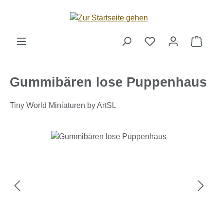
Zum Hauptinhalt springen
Ware
Gummibären lose Puppenhaus
Tiny World Miniaturen by ArtSL
Bildergalerie überspringen