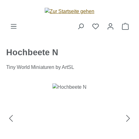
Zum Hauptinhalt springen
Ware
Hochbeete N
Tiny World Miniaturen by ArtSL
Bildergalerie überspringen