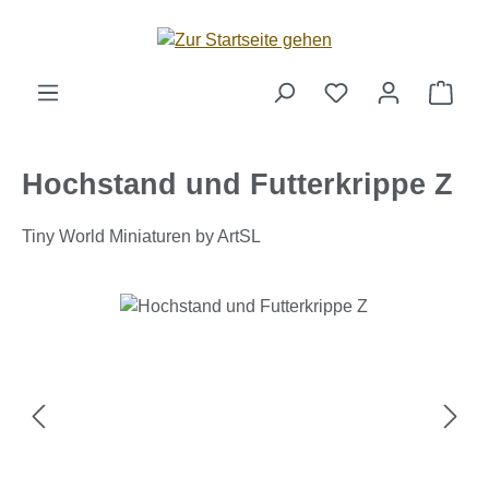
Zum Hauptinhalt springen
Ware
Hochstand und Futterkrippe Z
Tiny World Miniaturen by ArtSL
Bildergalerie überspringen