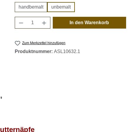
handbemalt
unbemalt
Produkt Anzahl: Gib den gewünschten 
In den Warenkorb
Zum Merkzettel hinzufügen
Produktnummer:
ASL10632.1
"
utternäpfe