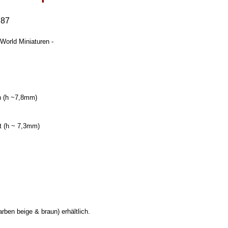
:87
World Miniaturen -
 (h ~7,8
mm)
t (h ~ 7,3mm)
ben beige & braun) erhältlich.