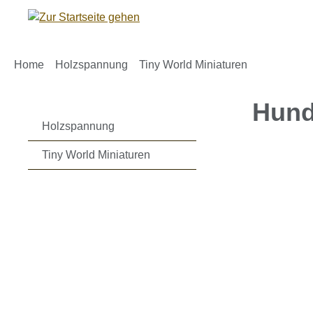
m Hauptinhalt springen
Zur Suche springen
Zur Hauptnavigation springen
Home
Holzspannung
Tiny World Miniaturen
Hund
Holzspannung
Tiny World Miniaturen
Bildergaleri