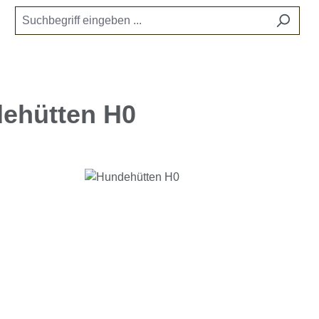
ehütten H0
e überspringen