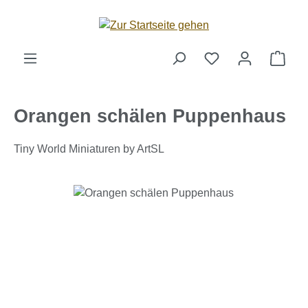
Zum Hauptinhalt springen
Ware
Orangen schälen Puppenhaus
Tiny World Miniaturen by ArtSL
Bildergalerie überspringen