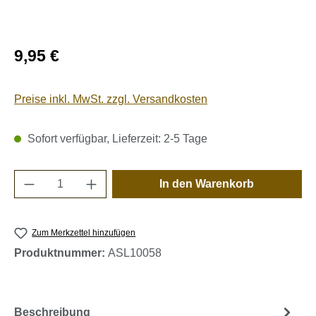
Regulärer Preis:
9,95 €
Preise inkl. MwSt. zzgl. Versandkosten
Sofort verfügbar, Lieferzeit: 2-5 Tage
Produkt Anzahl: Gib den gewünschten Wert e
In den Warenkorb
Zum Merkzettel hinzufügen
Produktnummer:
ASL10058
Beschreibung