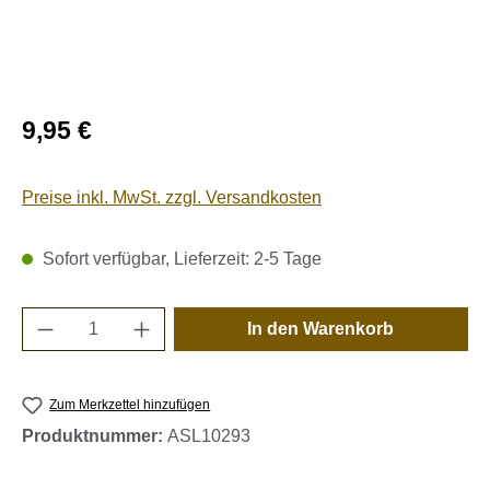
Regulärer Preis:
9,95 €
Preise inkl. MwSt. zzgl. Versandkosten
Sofort verfügbar, Lieferzeit: 2-5 Tage
Produkt Anzahl: Gib den gewünschten Wert e
In den Warenkorb
Zum Merkzettel hinzufügen
Produktnummer:
ASL10293