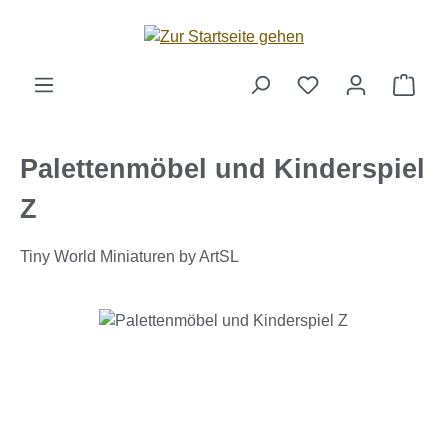
Zum Hauptinhalt springen
Ware
Palettenmöbel und Kinderspiel
Z
Tiny World Miniaturen by ArtSL
Bildergalerie überspringen