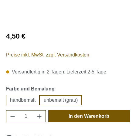
Regulärer Preis:
4,50 €
Preise inkl. MwSt. zzgl. Versandkosten
Versandfertig in 2 Tagen, Lieferzeit 2-5 Tage
auswählen
Farbe und Bemalung
handbemalt
unbemalt (grau)
Produkt Anzahl: Gib den gewünschten Wert e
In den Warenkorb