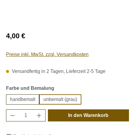
Regulärer Preis:
4,00 €
Preise inkl. MwSt. zzgl. Versandkosten
Versandfertig in 2 Tagen, Lieferzeit 2-5 Tage
auswählen
Farbe und Bemalung
handbemalt
unbemalt (grau)
Produkt Anzahl: Gib den gewünschten Wert e
In den Warenkorb