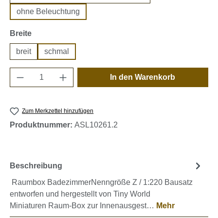
ohne Beleuchtung
auswählen
Breite
breit
schmal
Produkt Anzahl: Gib den gewünschten Wert e
In den Warenkorb
Zum Merkzettel hinzufügen
Produktnummer:
ASL10261.2
Beschreibung
Raumbox BadezimmerNenngröße Z / 1:220 Bausatz
entworfen und hergestellt von Tiny World
Miniaturen Raum-Box zur Innenausgest…
Mehr