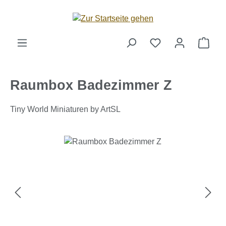
Zum Hauptinhalt springen
Ware
Raumbox Badezimmer Z
Tiny World Miniaturen by ArtSL
Bildergalerie überspringen