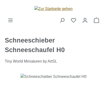
Zum Hauptinhalt springen
Ware
Schneeschieber
Schneeschaufel H0
Tiny World Miniaturen by ArtSL
Bildergalerie überspringen