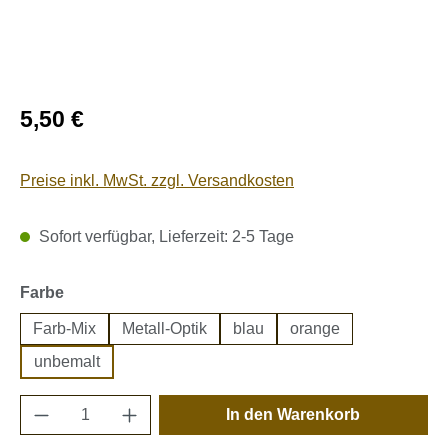
Regulärer Preis:
5,50 €
Preise inkl. MwSt. zzgl. Versandkosten
Sofort verfügbar, Lieferzeit: 2-5 Tage
auswählen
Farbe
Farb-Mix
Metall-Optik
blau
orange
unbemalt
Produkt Anzahl: Gib den gewünschten Wert e
In den Warenkorb