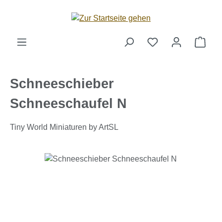
Zum Hauptinhalt springen
Ware
Schneeschieber
Schneeschaufel N
Tiny World Miniaturen by ArtSL
Bildergalerie überspringen