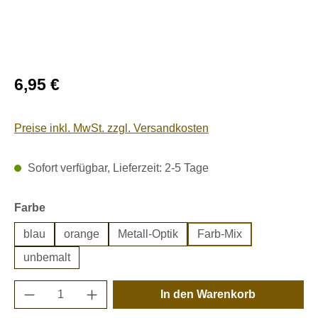
Regulärer Preis:
6,95 €
Preise inkl. MwSt. zzgl. Versandkosten
Sofort verfügbar, Lieferzeit: 2-5 Tage
auswählen
Farbe
blau
orange
Metall-Optik
Farb-Mix
unbemalt
Produkt Anzahl: Gib den gewünschten Wert e
In den Warenkorb