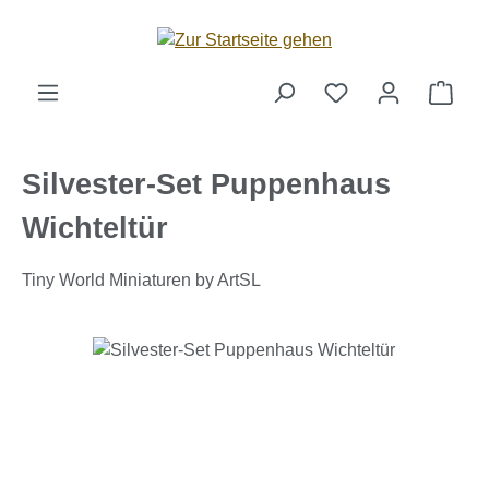
Zum Hauptinhalt springen
Ware
Silvester-Set Puppenhaus
Wichteltür
Tiny World Miniaturen by ArtSL
Bildergalerie überspringen