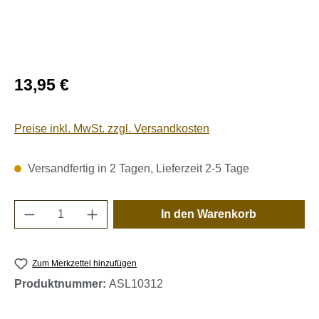
Regulärer Preis:
13,95 €
Preise inkl. MwSt. zzgl. Versandkosten
Versandfertig in 2 Tagen, Lieferzeit 2-5 Tage
Produkt Anzahl: Gib den gewünschten Wert e
In den Warenkorb
Zum Merkzettel hinzufügen
Produktnummer:
ASL10312