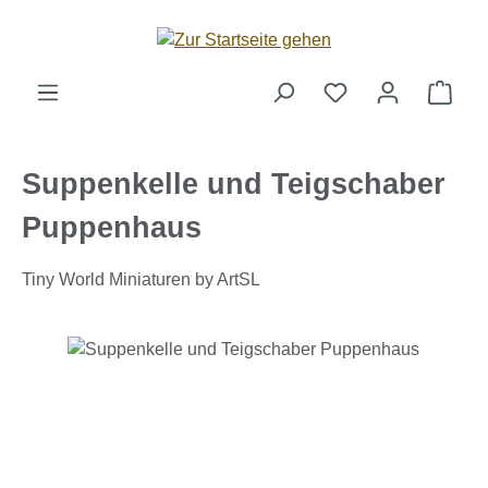
Zum Hauptinhalt springen
Ware
Suppenkelle und Teigschaber
Puppenhaus
Tiny World Miniaturen by ArtSL
Bildergalerie überspringen