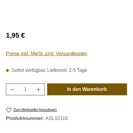
Regulärer Preis:
1,95 €
Preise inkl. MwSt. zzgl. Versandkosten
Sofort verfügbar, Lieferzeit: 2-5 Tage
Produkt Anzahl: Gib den gewünschten Wert e
In den Warenkorb
Zum Merkzettel hinzufügen
Produktnummer:
ASL10110