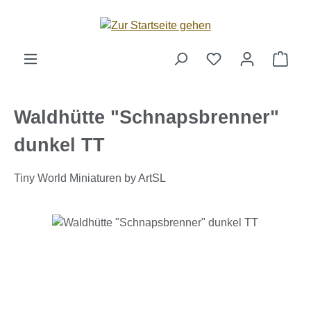
Zum Hauptinhalt springen
Ware
Waldhütte "Schnapsbrenner"
dunkel TT
Tiny World Miniaturen by ArtSL
Bildergalerie überspringen