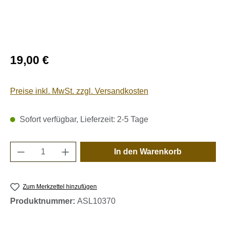
Regulärer Preis:
19,00 €
Preise inkl. MwSt. zzgl. Versandkosten
Sofort verfügbar, Lieferzeit: 2-5 Tage
Produkt Anzahl: Gib den gewünschten Wert e
In den Warenkorb
Zum Merkzettel hinzufügen
Produktnummer:
ASL10370