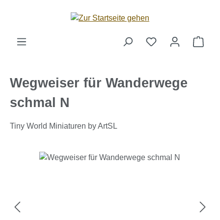
Zum Hauptinhalt springen
Ware
Wegweiser für Wanderwege
schmal N
Tiny World Miniaturen by ArtSL
Bildergalerie überspringen