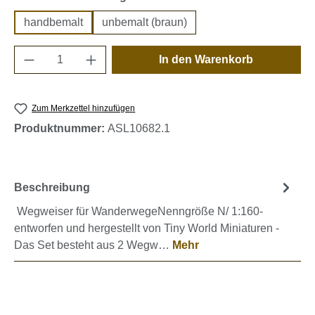
handbemalt
unbemalt (braun)
Produkt Anzahl: Gib den gewünschten Wert e
In den Warenkorb
Zum Merkzettel hinzufügen
Produktnummer:
ASL10682.1
Beschreibung
Wegweiser für WanderwegeNenngröße N/ 1:160-
entworfen und hergestellt von Tiny World Miniaturen -
Das Set besteht aus 2 Wegw…
Mehr