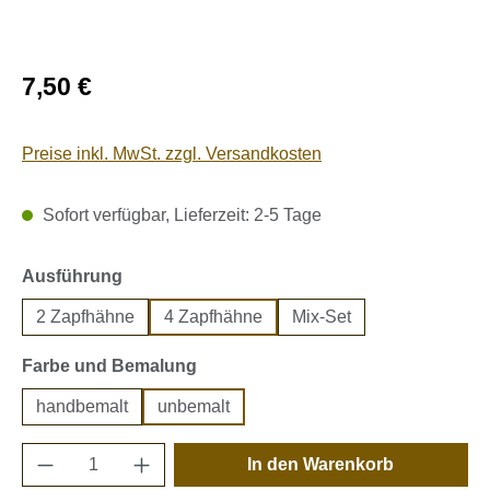
Regulärer Preis:
7,50 €
Preise inkl. MwSt. zzgl. Versandkosten
Sofort verfügbar, Lieferzeit: 2-5 Tage
auswählen
Ausführung
2 Zapfhähne
4 Zapfhähne
Mix-Set
auswählen
Farbe und Bemalung
handbemalt
unbemalt
Produkt Anzahl: Gib den gewünschten Wert e
In den Warenkorb