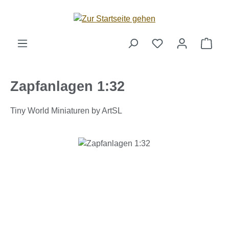
Zum Hauptinhalt springen
Ware
Zapfanlagen 1:32
Tiny World Miniaturen by ArtSL
Bildergalerie überspringen