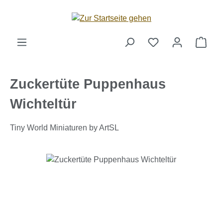
Zum Hauptinhalt springen
Ware
Zuckertüte Puppenhaus
Wichteltür
Tiny World Miniaturen by ArtSL
Bildergalerie überspringen