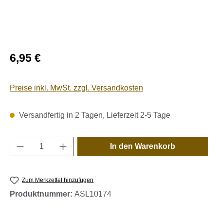
Regulärer Preis:
6,95 €
Preise inkl. MwSt. zzgl. Versandkosten
Versandfertig in 2 Tagen, Lieferzeit 2-5 Tage
Produkt Anzahl: Gib den gewünschten Wert e
In den Warenkorb
Zum Merkzettel hinzufügen
Produktnummer:
ASL10174